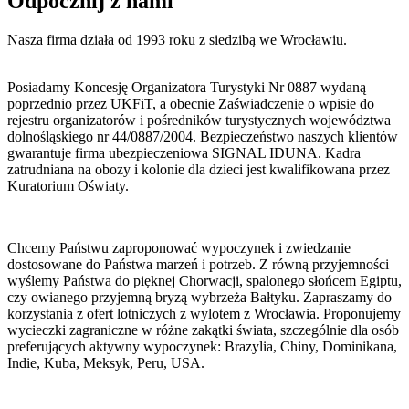
Odpocznij z nami
Nasza firma działa od 1993 roku z siedzibą we Wrocławiu.
Posiadamy Koncesję Organizatora Turystyki Nr 0887 wydaną
poprzednio przez UKFiT, a obecnie Zaświadczenie o wpisie do
rejestru organizatorów i pośredników turystycznych województwa
dolnośląskiego nr 44/0887/2004. Bezpieczeństwo naszych klientów
gwarantuje firma ubezpieczeniowa SIGNAL IDUNA. Kadra
zatrudniana na obozy i kolonie dla dzieci jest kwalifikowana przez
Kuratorium Oświaty.
Chcemy Państwu zaproponować wypoczynek i zwiedzanie
dostosowane do Państwa marzeń i potrzeb. Z równą przyjemności
wyślemy Państwa do pięknej Chorwacji, spalonego słońcem Egiptu,
czy owianego przyjemną bryzą wybrzeża Bałtyku. Zapraszamy do
korzystania z ofert lotniczych z wylotem z Wrocławia. Proponujemy
wycieczki zagraniczne w różne zakątki świata, szczególnie dla osób
preferujących aktywny wypoczynek: Brazylia, Chiny, Dominikana,
Indie, Kuba, Meksyk, Peru, USA.