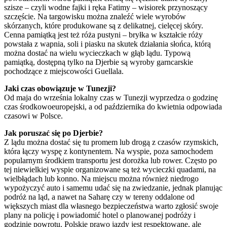
szisze – czyli wodne fajki i ręka Fatimy – wisiorek przynoszący
szczęście. Na targowisku można znaleźć wiele wyrobów
skórzanych, które produkowane są z delikatnej, cielęcej skóry.
Cenna pamiątką jest też róża pustyni – bryłka w kształcie róży
powstała z wapnia, soli i piasku na skutek działania słońca, którą
można dostać na wielu wycieczkach w głąb lądu. Typową
pamiątką, dostępną tylko na Djerbie są wyroby garncarskie
pochodzące z miejscowości Guellala.
Jaki czas obowiązuje w Tunezji?
Od maja do września lokalny czas w Tunezji wyprzedza o godzinę
czas środkowoeuropejski, a od października do kwietnia odpowiada
czasowi w Polsce.
Jak poruszać się po Djerbie?
Z lądu można dostać się tu promem lub drogą z czasów rzymskich,
która łączy wyspę z kontynentem. Na wyspie, poza samochodem
popularnym środkiem transportu jest dorożka lub rower. Często po
tej niewielkiej wyspie organizowane są też wycieczki quadami, na
wielbłądach lub konno. Na miejscu można również niedrogo
wypożyczyć auto i samemu udać się na zwiedzanie, jednak planując
podróż na ląd, a nawet na Saharę czy w tereny oddalone od
większych miast dla własnego bezpieczeństwa warto zgłosić swoje
plany na policję i powiadomić hotel o planowanej podróży i
godzinie powrotu. Polskie prawo jazdy jest respektowane, ale