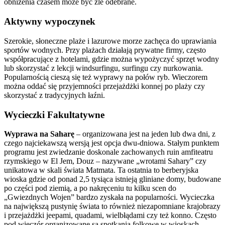
obniżenia czasem może być źle odebrane.
Aktywny wypoczynek
Szerokie, słoneczne plaże i lazurowe morze zachęca do uprawiania
sportów wodnych. Przy plażach działają prywatne firmy, często
współpracujące z hotelami, gdzie można wypożyczyć sprzęt wodny
lub skorzystać z lekcji windsurfingu, surfingu czy nurkowania.
Popularnością cieszą się też wyprawy na połów ryb. Wieczorem
można oddać się przyjemności przejażdżki konnej po plaży czy
skorzystać z tradycyjnych łaźni.
Wycieczki Fakultatywne
Wyprawa na Saharę
– organizowana jest na jeden lub dwa dni, z
czego najciekawszą wersją jest opcja dwu-dniowa. Stałym punktem
programu jest zwiedzanie doskonale zachowanych ruin amfiteatru
rzymskiego w El Jem, Douz – nazywane „wrotami Sahary” czy
unikatowa w skali świata Matmata. Ta ostatnia to berberyjska
wioska gdzie od ponad 2,5 tysiąca istnieją gliniane domy, budowane
po części pod ziemią, a po nakręceniu tu kilku scen do
„Gwiezdnych Wojen” bardzo zyskała na popularności. Wycieczka
na największą pustynię świata to również niezapomniane krajobrazy
i przejażdżki jeepami, quadami, wielbłądami czy też konno. Często
pod wieczór organizowane są spotkania folkowe w wioskach