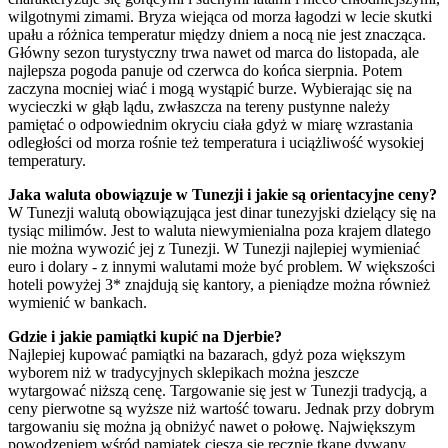
wilgotnymi zimami. Bryza wiejąca od morza łagodzi w lecie skutki
upału a różnica temperatur między dniem a nocą nie jest znacząca.
Główny sezon turystyczny trwa nawet od marca do listopada, ale
najlepsza pogoda panuje od czerwca do końca sierpnia. Potem
zaczyna mocniej wiać i mogą wystąpić burze. Wybierając się na
wycieczki w głąb lądu, zwłaszcza na tereny pustynne należy
pamiętać o odpowiednim okryciu ciała gdyż w miarę wzrastania
odległości od morza rośnie też temperatura i uciążliwość wysokiej
temperatury.
Jaka waluta obowiązuje w Tunezji i jakie są orientacyjne ceny?
W Tunezji walutą obowiązująca jest dinar tunezyjski dzielący się na
tysiąc milimów. Jest to waluta niewymienialna poza krajem dlatego
nie można wywozić jej z Tunezji. W Tunezji najlepiej wymieniać
euro i dolary - z innymi walutami może być problem. W większości
hoteli powyżej 3* znajdują się kantory, a pieniądze można również
wymienić w bankach.
Gdzie i jakie pamiątki kupić na Djerbie?
Najlepiej kupować pamiątki na bazarach, gdyż poza większym
wyborem niż w tradycyjnych sklepikach można jeszcze
wytargować niższą cenę. Targowanie się jest w Tunezji tradycją, a
ceny pierwotne są wyższe niż wartość towaru. Jednak przy dobrym
targowaniu się można ją obniżyć nawet o połowę. Największym
powodzeniem wśród pamiątek cieszą się ręcznie tkane dywany,