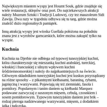
Największym miastem wyspy jest Houmt Souk, gdzie znajduje się
wiele restauracji, sklepów oraz port. Do najciekawszych atrakcji
należy Muzeum Sztuki i Tradycji Ludowej, czy tez mauzoleum Sidi
Zawija. Dwa razy w tygodniu odbywa się tu targ, gdzie można
znaleźć dużo regionalnych pamiątek.
Inną atrakcją wyspy jest wioska Guellala położona na południu
znana jest z wyrobów garncarskich, które można zakupić tylko na
wyspie.
Kuchnia
Kuchnia na Djerbie nie odbiega od typowej tunezyjskiej kuchni,
która charakteryzuje się mieszanką kuchni arabskiej, tureckiej,
włoskiej i francuskiej z silnym wpływem kuchni
śródziemnomorskiej i należy do najpikantniejszych na świecie.
Głównym składnikiem tunezyjskiej kuchni jest kuskus przyrządzany
na różne sposoby – z pikantnymi kiełbasami, baraniną, rybami,
jagnięciną i warzywami. Pojawiają się też ziemniaki, fasola i
pomidory. Popularnym i tanim daniem są kiełbaski Marquez
podawane zazwyczaj z suszonym mięsem, cebulą, czosnkiem i
sosem pomidorowym. Typowym tunezyjskim daniem jest brik –
rodzaj pieroga nadziewanego warzywami, mięsem, z dodatkiem
jajka i tuńczyka.