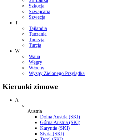
Sri Lanka
Szkocja
Szwajcaria
Szwecja
T
Tajlandia
Tanzania
Tunezja
Turcja
W
Walia
Węgry
Włochy
Wyspy Zielonego Przylądka
Kierunki zimowe
A
Austria
Dolna Austria (SKI)
Górna Austria (SKI)
Karyntia (SKI)
Styria (SKI)
Tyrol (SKI)