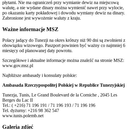
płytami. Nie ma ograniczeń przy wymianie dewiz na miejscową
walutę, a nie wydane dinary można wymienić nawet przy wylocie,
po okazaniu karty pokładowej i dowodu wymiany dewiz na dinary.
Zabronione jest wywożenie waluty z kraju.
Ważne informacje MSZ
Polacy jadący do Tunezji na okres krótszy niż 90 dni są zwolnieni z
obowiązku wizowego. Paszport powinien być ważny co najmniej 6
miesięcy od planowanej daty powrotu.
Szczegółowe i aktualne informacje można znaleźć na stronie MSZ:
www.gov.msz.pl
Najbliższe ambasady i konsulaty polskie:
Ambasada Rzeczypospolitej Polskiej w Republice Tunezyjskiej
Tunezja, Tunis, Le Grand Boulevard de la Corniche , 2045 Les
Berges du Lac II
Tel.: ( +216) 71 196 191 / 71 196 193 / 71 196 196
Tel. dyżurny: +216 98 362 547
www.tunis.polemb.net
Galeria zdjęć