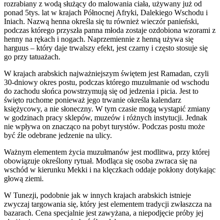
rozrabiany z wodą służący do malowania ciała, używany już od
ponad 5tys. lat w krajach Północnej Afryki, Dalekiego Wschodu i
Iniach. Nazwą henna określa się tu również wieczór panieński,
podczas którego przyszła panna młoda zostaje ozdobiona wzorami z
henny na rękach i nogach. Naprzemiennie z henną używa się
harguus – który daje trwalszy efekt, jest czarny i często stosuje się
go przy tatuażach.
W krajach arabskich najważniejszym świętem jest Ramadan, czyli
30-dniowy okres postu, podczas którego muzułmanie od wschodu
do zachodu słońca powstrzymują się od jedzenia i picia. Jest to
święto ruchome ponieważ jego trwanie określa kalendarz
księżycowy, a nie słoneczny. W tym czasie mogą wystąpić zmiany
w godzinach pracy sklepów, muzeów i różnych instytucji. Jednak
nie wpływa on znacząco na pobyt turystów. Podczas postu może
być źle odebrane jedzenie na ulicy.
Ważnym elementem życia muzułmanów jest modlitwa, przy której
obowiązuje określony rytuał. Modląca się osoba zwraca się na
wschód w kierunku Mekki i na klęczkach oddaje pokłony dotykając
głową ziemi.
W Tunezji, podobnie jak w innych krajach arabskich istnieje
zwyczaj targowania się, który jest elementem tradycji zwłaszcza na
bazarach. Cena specjalnie jest zawyżana, a niepodjęcie próby jej