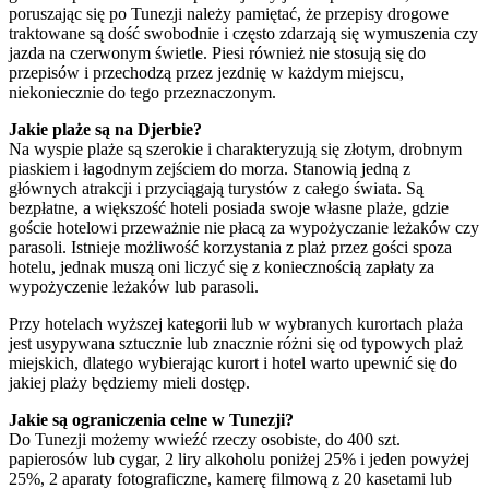
poruszając się po Tunezji należy pamiętać, że przepisy drogowe
traktowane są dość swobodnie i często zdarzają się wymuszenia czy
jazda na czerwonym świetle. Piesi również nie stosują się do
przepisów i przechodzą przez jezdnię w każdym miejscu,
niekoniecznie do tego przeznaczonym.
Jakie plaże są na Djerbie?
Na wyspie plaże są szerokie i charakteryzują się złotym, drobnym
piaskiem i łagodnym zejściem do morza. Stanowią jedną z
głównych atrakcji i przyciągają turystów z całego świata. Są
bezpłatne, a większość hoteli posiada swoje własne plaże, gdzie
goście hotelowi przeważnie nie płacą za wypożyczanie leżaków czy
parasoli. Istnieje możliwość korzystania z plaż przez gości spoza
hotelu, jednak muszą oni liczyć się z koniecznością zapłaty za
wypożyczenie leżaków lub parasoli.
Przy hotelach wyższej kategorii lub w wybranych kurortach plaża
jest usypywana sztucznie lub znacznie różni się od typowych plaż
miejskich, dlatego wybierając kurort i hotel warto upewnić się do
jakiej plaży będziemy mieli dostęp.
Jakie są ograniczenia celne w Tunezji?
Do Tunezji możemy wwieźć rzeczy osobiste, do 400 szt.
papierosów lub cygar, 2 liry alkoholu poniżej 25% i jeden powyżej
25%, 2 aparaty fotograficzne, kamerę filmową z 20 kasetami lub