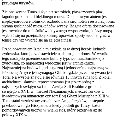
przyciąga turystów.
Zielona wyspa Tunezji słynie z szerokich, piaszczystych plaż,
łagodnego klimatu i błękitnego morza. Dodatkowym atutem jest
międzynarodowe lotnisko, rozbudowana sieć hoteli i restauracji oraz
słynna gościnność mieszkańców wyspy. Bogata oferta dostosowana
jest również do miłośników aktywnego wypoczynku, którzy mogą
wybrać się na przejażdżkę konną, uprawiać sporty wodne, grać w
tenisa czy tez wybrać się na zajęcia fitness.
Przed powstaniem Izraela mieszkała tu w dużej liczbie ludność
żydowska, której przedstawiciele nadal mają tu domy. W wyniku
tego nastąpiło przemieszanie kultury typowo muzułmańskiej z
żydowską, co najbardziej widoczne jest w architekturze.
Najważniejsza budowlą judaistyczną i jednocześnie najstarszą w
Północnej Afryce jest synagoga Ghirba, gdzie przechowywana jest
Tora. Na wyspie znajduje się również 13 innych synagog. Z kolei
architektura islamska reprezentowana jest przez: jedną z
najstarszych świątyń świata – Zawija Sidi Brahim z grobem
świętego z XVII w., meczet Nieznajomych, meczet Turków z
kwadratowym minaretem czy fort Borj Ghazi Mustapha z XIII w.
Ten ostatni wzniesiony został przez Aragończyków, następnie
przebudowali go Hiszpanie, a kiedy podbili go Turcy, kości
pomordowanych ułozyli w wielki stos, który przetrwał aż do
połowy XIX w.