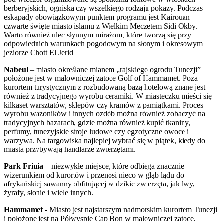
berberyjskich, ogniska czy wszelkiego rodzaju pokazy. Podczas
eskapady obowiązkowym punktem programu jest Kairouan –
czwarte święte miasto islamu z Wielkim Meczetem Sidi Okby.
Warto również ulec słynnym mirażom, które tworzą się przy
odpowiednich warunkach pogodowym na słonym i okresowym
jeziorze Chott El Jerid.
Nabeul
– miasto określane mianem „rajskiego ogrodu Tunezji”
położone jest w malowniczej zatoce Golf of Hammamet. Poza
kurortem turystycznym z rozbudowaną bazą hotelową znane jest
również z tradycyjnego wyrobu ceramiki. W miasteczku mieści się
kilkaset warsztatów, sklepów czy kramów z pamiątkami. Proces
wyrobu wazoników i innych ozdób można również zobaczyć na
tradycyjnych bazarach, gdzie można również kupić tkaniny,
perfumy, tunezyjskie stroje ludowe czy egzotyczne owoce i
warzywa. Na targowiska najlepiej wybrać się w piątek, kiedy do
miasta przybywają handlarze zwierzętami.
Park Friuia
– niezwykłe miejsce, które odbiega znacznie
wizerunkiem od kurortów i przenosi nieco w głąb lądu do
afrykańskiej sawanny obfitującej w dzikie zwierzęta, jak lwy,
żyrafy, słonie i wiele innych.
Hammamet
- Miasto jest najstarszym nadmorskim kurortem Tunezji
i położone jest na Półwyspie Cap Bon w malowniczej zatoce,