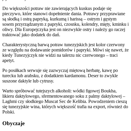
Do większości potraw nie zawierających kuskus podaje się
pieczywo, które stanowi dopełnienie dania. Potrawy przyprawiane
są słodką i ostrą papryką, kurkumą i harissą – ostrym i gęstym
sosem przyrządzanym z papryki, czosnku, kolendry, mięty, kminku i
oliwy. Dla Europejczyka jest on niezwykle ostry i należy go raczej
traktować jako dodatek do dań.
Charakterystyczną barwą potraw tunezyjskich jest kolor czerwony
ze względu na dodawanie pomidorów i papryki. Mówi się nawet, że
kiedy Tunezyjczyk nie widzi na talerzu nic czerwonego – traci
apetyt.
Po posiłkach serwuje się zazwyczaj miętową herbatę, kawę po
turecku lub arabsku, z dodatkiem kardamonu. Deser to zwykle
suszone daktyle lub cytrusy.
Warto spróbować tutejszych alkoholi: wódki figowej Boukha,
likieru daktylowego, sfermentowanego soku z palmy daktylowej –
Laghmi czy słodkiego Muscat Sec de Kelibia. Powodzeniem cieszą
się tunezyjskie wina, których większość trafia na export, również do
Polski.
Obyczaje