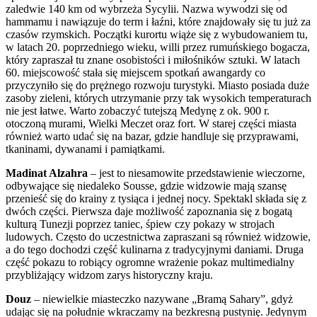
zaledwie 140 km od wybrzeża Sycylii. Nazwa wywodzi się od
hammamu i nawiązuje do term i łaźni, które znajdowały się tu już za
czasów rzymskich. Początki kurortu wiąże się z wybudowaniem tu,
w latach 20. poprzedniego wieku, willi przez rumuńskiego bogacza,
który zapraszał tu znane osobistości i miłośników sztuki. W latach
60. miejscowość stała się miejscem spotkań awangardy co
przyczyniło się do prężnego rozwoju turystyki. Miasto posiada duże
zasoby zieleni, których utrzymanie przy tak wysokich temperaturach
nie jest łatwe. Warto zobaczyć tutejszą Medynę z ok. 900 r.
otoczoną murami, Wielki Meczet oraz fort. W starej części miasta
również warto udać się na bazar, gdzie handluje się przyprawami,
tkaninami, dywanami i pamiątkami.
Madinat Alzahra
– jest to niesamowite przedstawienie wieczorne,
odbywające się niedaleko Sousse, gdzie widzowie mają szansę
przenieść się do krainy z tysiąca i jednej nocy. Spektakl składa się z
dwóch części. Pierwsza daje możliwość zapoznania się z bogatą
kulturą Tunezji poprzez taniec, śpiew czy pokazy w strojach
ludowych. Często do uczestnictwa zapraszani są również widzowie,
a do tego dochodzi część kulinarna z tradycyjnymi daniami. Druga
część pokazu to robiący ogromne wrażenie pokaz multimedialny
przybliżający widzom zarys historyczny kraju.
Douz
– niewielkie miasteczko nazywane „Bramą Sahary”, gdyż
udając się na południe wkraczamy na bezkresną pustynię. Jedynym