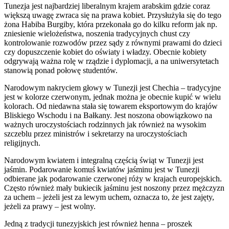
Tunezja jest najbardziej liberalnym krajem arabskim gdzie coraz
większą uwagę zwraca się na prawa kobiet. Przysłużyła się do tego
żona Habiba Burgiby, która przekonała go do kilku reform jak np.
zniesienie wielożeństwa, noszenia tradycyjnych chust czy
kontrolowanie rozwodów przez sądy z równymi prawami do dzieci
czy dopuszczenie kobiet do oświaty i władzy. Obecnie kobiety
odgrywają ważna rolę w rządzie i dyplomacji, a na uniwersytetach
stanowią ponad połowę studentów.
Narodowym nakryciem głowy w Tunezji jest Chechia – tradycyjne
jest w kolorze czerwonym, jednak można je obecnie kupić w wielu
kolorach. Od niedawna stała się towarem eksportowym do krajów
Bliskiego Wschodu i na Bałkany. Jest noszona obowiązkowo na
ważnych uroczystościach rodzinnych jak również na wysokim
szczeblu przez ministrów i sekretarzy na uroczystościach
religijnych.
Narodowym kwiatem i integralną częścią świąt w Tunezji jest
jaśmin. Podarowanie komuś kwiatów jaśminu jest w Tunezji
odbierane jak podarowanie czerwonej róży w krajach europejskich.
Często również mały bukiecik jaśminu jest noszony przez mężczyzn
za uchem – jeżeli jest za lewym uchem, oznacza to, że jest zajęty,
jeżeli za prawy – jest wolny.
Jedną z tradycji tunezyjskich jest również henna – proszek