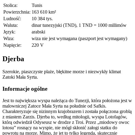
Stolica:
Tunis
Powierzchnia:
163 610 km²
Ludność:
10 384 tys.
Waluta:
dinar tunezyjski (TND), 1 TND = 1000 millimów
Język:
arabski
Wiza:
wiza nie jest wymagana (paszport jest wymagany)
Napięcie:
220 V
Djerba
Szerokie, piaszczyste plaże, błękitne morze i niezwykły klimat
Zatoki Mała Syrta.
Informacje ogólne
Jest to największa wyspa należąca do Tunezji, która położona jest w
malowniczej Zatoce Mała Syrta na południe od Safkis.
Charakteryzuje się nizinnym krajobrazem i została połączona groblą
z miastem Zarzis. Djerba to, według mitologii, wyspa Lotofagów,
którą odwiedził Odyseusz w drodze z Troi. Przez „miodowy owoc
lotosu” rosnący na wyspie, nie mógł skłonić załogi statku do
powrotu na morze. Mimo, że jet to tylko legenda, skutecznie