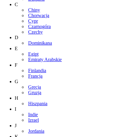
C
Chiny
Chorwacja
Cypr
Czarnogóra
Czechy
D
Dominikana
E
Egipt
Emiraty Arabskie
F
Finlandia
Francja
G
Grecja
Gruzja
H
Hiszpania
I
Indie
Izrael
J
Jordania
K