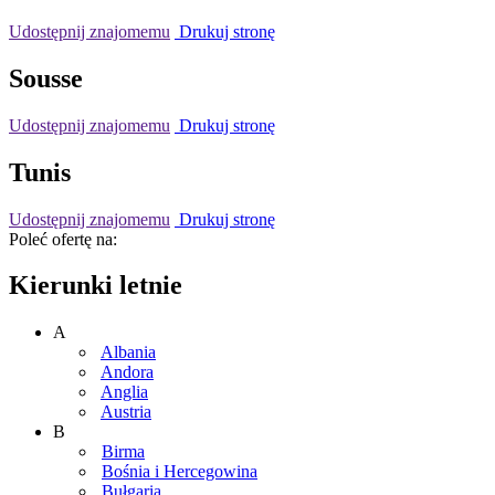
Udostępnij znajomemu
Drukuj stronę
Sousse
Udostępnij znajomemu
Drukuj stronę
Tunis
Udostępnij znajomemu
Drukuj stronę
Poleć ofertę na:
Kierunki letnie
A
Albania
Andora
Anglia
Austria
B
Birma
Bośnia i Hercegowina
Bułgaria