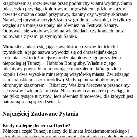
krajobrazem są rozwiewane przez podmuchy wiatru wydmy. Samo
miasteczko przyciąga kolorowym targowiskiem, gdzie w każdy
czwartek można dostać przyprawy, tkaniny czy wyroby skórzane.
Najwięcej turystów przyjeżdża tu w grudniu i styczniu, nie tylko ze
względu na mniejsze upały, ale również na Festiwal Sahary.
Odbywają się wtedy wyścigi na wielbłądach czy koniach, oraz
polowania z psami pustynnymi Saluki.
Monastir
- miasto sięgające swą historia czasów fenickich i
rzymskich, a jego nazwa wywodzi się od chrześcijańskiego
kościoła. Jest to też miejsce urodzenia pierwszego prezydenta
niepodległej Tunezji – Habbiba Bourguiby. Właśnie z jego
inicjatywy powstało tu imponujące mauzoleum, którego złota
kopuła i dwa wysokie minarety są wizytówką miasta. Zwiedzając
stare arabskie miasto z urokliwą Medyną, murami obronnymi,
obronnym klasztorem – Ribat czy Wielkim Meczetem przenosimy
się czasów świetności miasta. Niesamowita atmosfera przyciąga tu
nie tylko tysiące turystów, lecz również filmowców, dla których jest
naturalną sceną sprzed setek lat.
Najczęściej Zadawane Pytania
Kiedy najlepiej lecieć na Djerbę?
Północna część Tunezji należy do klimatu śródziemnomorskiego i
charakteryzuje się gorącymi i suchymi latami i nieco chłodniejszymi,